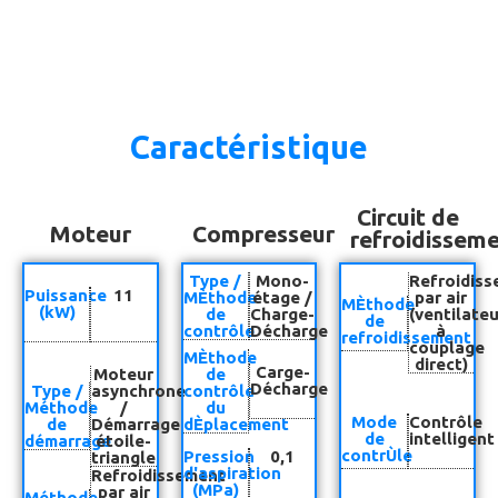
Caractéristique
Circuit de
Moteur
Compresseur
refroidissem
Type /
Mono-
Refroidis
Puissance
11
MÈthode
étage /
par air
MÈthode
(kW)
de
Charge-
(ventilateu
de
contrôle
Décharge
à
refroidissement
couplage
MÈthode
direct)
Carge-
Moteur
de
Décharge
Type /
asynchrone
contrôle
Méthode
/
du
Mode
Contrôle
de
Démarrage
dÈplacement
de
intelligent
démarrage
étoile-
contrÙle
Pression
0,1
triangle
d'aspiration
Refroidissement
(MPa)
par air
Méthode