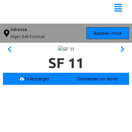
Adresse
Appeler nous
Alger, Bab Ezzouar
SF 11
Télécharger
Demander un devis