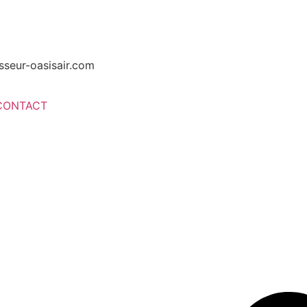
seur-oasisair.com
CONTACT