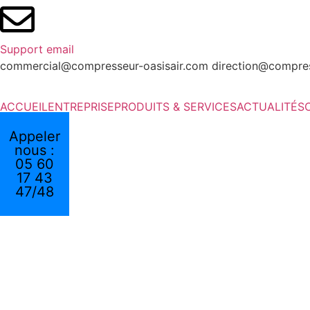
Support email
commercial@compresseur-oasisair.com direction@compres
ACCUEIL
ENTREPRISE
PRODUITS & SERVICES
ACTUALITÉS
Appeler
nous :
05 60
17 43
47/48